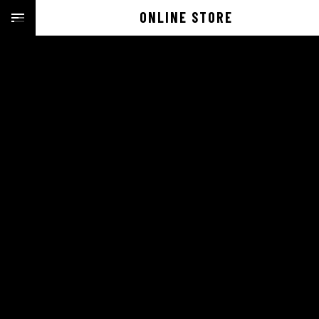
ONLINE STORE
UPDATES
2020/11/22/SUN
HARAJUKU
INFO