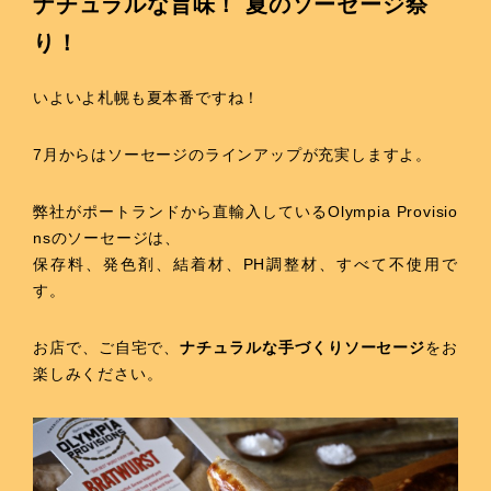
ナチュラルな旨味！ 夏のソーセージ祭
り！
いよいよ札幌も夏本番ですね！
7月からはソーセージのラインアップが充実しますよ。
弊社がポートランドから直輸入している
Olympia Provisio
ns
のソーセージは、
保存料、発色剤、結着材、PH調整材、すべて不使用で
す。
お店で、ご自宅で、
ナチュラルな手づくりソーセージ
をお
楽しみください。