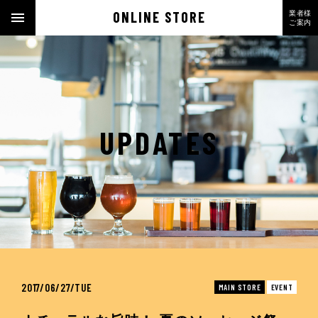
ONLINE STORE
業者様
ご案内
UPDATES
2017/06/27/TUE
MAIN STORE
EVENT